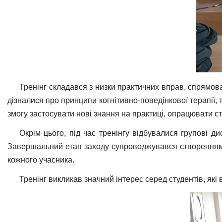
Тренінг складався з низки практичних вправ, спрямов
дізналися про принципи когнітивно-поведінкової терапії
змогу застосувати нові знання на практиці, опрацювати с
Окрім цього, під час тренінгу відбувалися групові д
Завершальний етап заходу супроводжувався створенням о
кожного учасника.
Тренінг викликав значний інтерес серед студентів, які