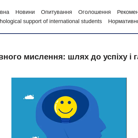
вна
Новини
Опитування
Оголошення
Рекомен
ological support of international students
Нормативно
ного мислення: шлях до успіху і г