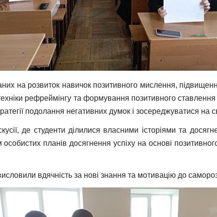
аних на розвиток навичок позитивного мислення, підвищенн
, техніки рефреймінгу та формування позитивного ставлення
тратегії подолання негативних думок і зосереджуватися на с
искусії, де студенти ділилися власними історіями та дос
собистих планів досягнення успіху на основі позитивног
 висловили вдячність за нові знання та мотивацію до самороз