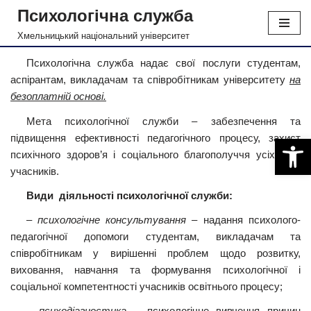
Психологічна служба
Перейти
Хмельницький національний університет
до
Психологічна служба надає свої послуги студентам,
вмісту
аспірантам, викладачам та співробітникам університету
на
безоплатній основі.
Мета психологічної служби – забезпечення та
підвищення ефективності педагогічного процесу, захист
Відкри
психічного здоров’я і соціального благополуччя усіх його
учасників.
Види діяльності психологічної служби:
–
психологічне консультування
– надання психолого-
педагогічної допомоги студентам, викладачам та
співробітникам у вирішенні проблем щодо розвитку,
виховання, навчання та формування психологічної і
соціальної компетентності учасників освітнього процесу;
–
психодіагностика
– психологічне вивчення причин