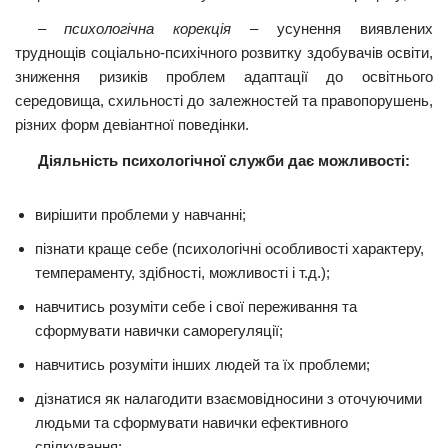
–
психологічна корекція
– усунення виявлених
труднощів соціально-психічного розвитку здобувачів освіти,
зниження ризиків проблем адаптації до освітнього
середовища, схильності до залежностей та правопорушень,
різних форм девіантної поведінки.
Діяльність психологічної служби дає можливості:
вирішити проблеми у навчанні;
пізнати краще себе (психологічні особливості характеру,
темпераменту, здібності, можливості і т.д.);
навчитись розуміти себе і свої переживання та
сформувати навички саморегуляції;
навчитись розуміти інших людей та їх проблеми;
дізнатися як налагодити взаємовідносини з оточуючими
людьми та сформувати навички ефективного
спілкування;