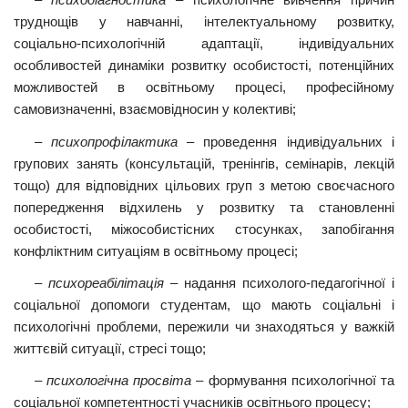
труднощів у навчанні, інтелектуальному розвитку,
соціально-психологічній адаптації, індивідуальних
особливостей динаміки розвитку особистості, потенційних
можливостей в освітньому процесі, професійному
самовизначенні, взаємовідносин у колективі;
–
психопрофілактика
– проведення індивідуальних і
групових занять (консультацій, тренінгів, семінарів, лекцій
тощо) для відповідних цільових груп з метою своєчасного
попередження відхилень у розвитку та становленні
особистості, міжособистісних стосунках, запобігання
конфліктним ситуаціям в освітньому процесі;
–
психореабілітація
– надання психолого-педагогічної і
соціальної допомоги студентам, що мають соціальні і
психологічні проблеми, пережили чи знаходяться у важкій
життєвій ситуації, стресі тощо;
–
психологічна просвіта
– формування психологічної та
соціальної компетентності учасників освітнього процесу;